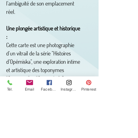
l'ambiguïté de son emplacement
réel.
Une plongée artistique et historique
:
Cette carte est une photographie
d'un vitrail de la série "Histoires
d’Opémiska", une exploration intime
et artistique des toponymes
"Opémisca" et "Opémiska". Ces
mots, riches en histoires et en
Tél.
Email
Facebook
Instagram
Pinterest
significations, ont profondément
influencé l'artiste, enrichissant ses
expériences et ses souvenirs.
Le terme "Opémiska", d'après la
toponymie des Cris, signifie