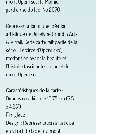
mont Opémisca: la Momie,
gardienne du lac" No 2070
Représentation d’une création
artistique de Jocelyne Grondin Arts
& Vitrail. Cette carte fait partie de la
série "Histoires d’Opémiska",
mettant en avant la beauté et
l'histoire fascinante du lac et du
mont Opémisca.
Caractéristiques de la carte :
Dimensions: 14 cm x 10.75 cm (5.5"
x 4.25")
Fini glacé
Design : Représentation artistique
en vitrail du lac et du mont