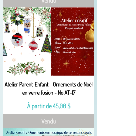
Vendu
Atelier Parent-Enfant - Ornements de Noël
en verre fusion - No AT-17
Prix promotionnel
À partir de
45,00 $
Vendu