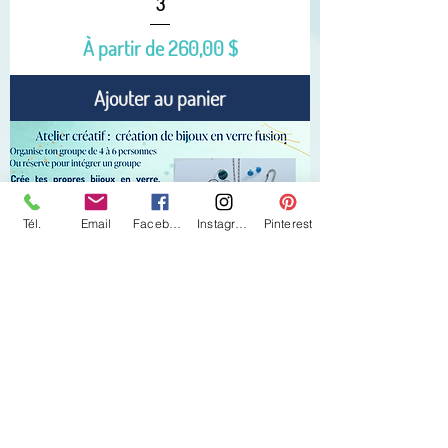
3
Prix promotionnel
À partir de
260,00 $
Ajouter au panier
Tél.
Email
Facebook
Instagram
Pinterest
Atelier créatif - Bijoux en verre - No AT-2
Prix promotionnel
À partir de
260,00 $