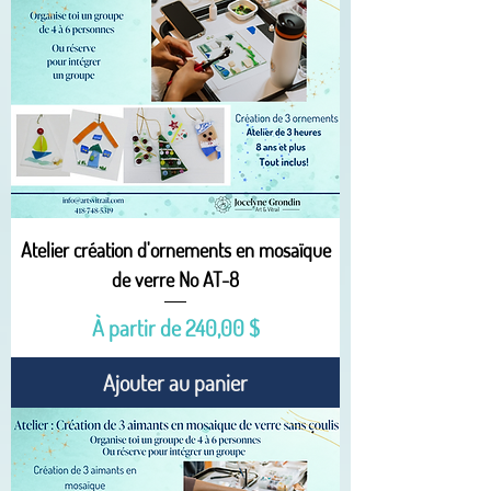
Atelier création d'ornements en mosaïque
de verre No AT-8
Prix promotionnel
À partir de
240,00 $
Ajouter au panier