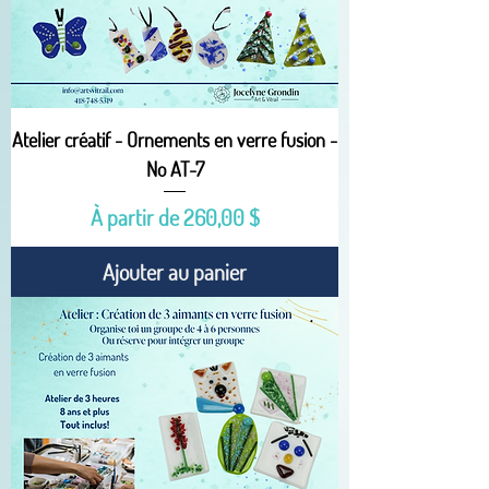
Atelier créatif - Ornements en verre fusion -
No AT-7
Prix promotionnel
À partir de
260,00 $
Ajouter au panier