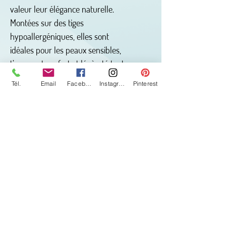
valeur leur élégance naturelle.
Montées sur des tiges
hypoallergéniques, elles sont
idéales pour les peaux sensibles,
t’assurant confort et légèreté tout
au long de la journée.
Tél.
Email
Facebook
Instagram
Pinterest
Créées par
Jocelyne Grondin d’Arts
& Vitrail
, ces bijoux uniques et
intemporels incarnent l’harmonie
entre art et simplicité, faisant d’eux
un choix parfait pour toi ou comme
cadeau pour une personne
spéciale.
Légères, confortables et