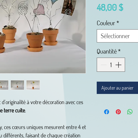
Prix
48,00 $
Couleur
*
Sélectionner
Quantité
*
Ajouter au panier
d'originalité à votre décoration avec ces
e terre cuite
.
ny, ces cœurs uniques mesurent entre 4 et
 différents, faisant de chaque création