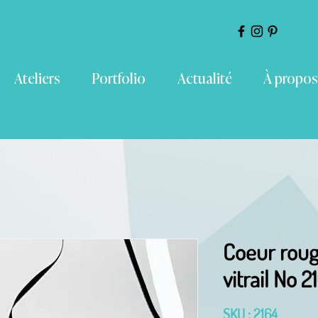
Ateliers
Portfolio
Actualité
À propos
Coeur roug
vitrail No 2
SKU : 2164