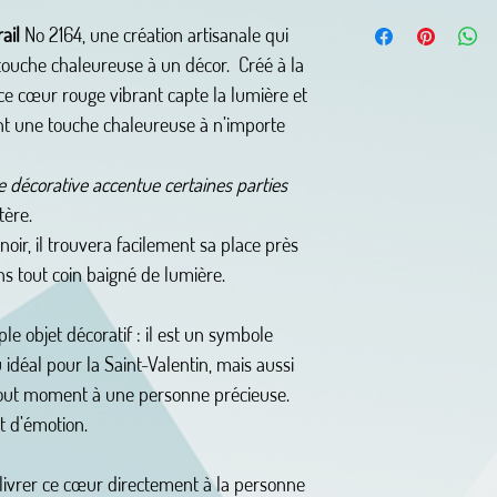
rail
No 2164, une création artisanale qui
touche chaleureuse à un décor. Créé à la
 ce cœur rouge vibrant capte la lumière et
tant une touche chaleureuse à n’importe
 décorative accentue certaines parties
tère.
ir, il trouvera facilement sa place près
s tout coin baigné de lumière.
ple objet décoratif : il est un symbole
idéal pour la Saint-Valentin, mais aussi
à tout moment à une personne précieuse.
t d’émotion.
 livrer ce cœur directement à la personne