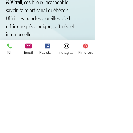
& Vitrail
, ces bijoux incarnent le
savoir-faire artisanal québécois.
Offrir ces boucles d’oreilles, c’est
offrir une pièce unique, raffinée et
intemporelle.
Caractéristiques principales :
Tél.
Email
Facebook
Instagram
Pinterest
- Matériau : verre fusion orange
- Forme : rondes
- Type : clous d’oreilles
- Hypoallergénique : adaptées aux
peaux sensibles
- Fixation : papillon pour un bon
maintien
- Fabrication artisanale : par
Jocelyne Grondin d’Arts & Vitrail