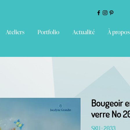
Ateliers
Portfolio
Actualité
À propos
Bougeoir e
verre No 2
SKU : 2033