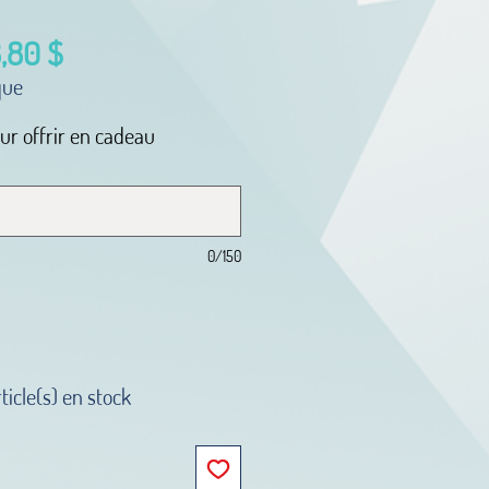
x
Prix
,80 $
ginal
promotionnel
que
our offrir en cadeau
0/150
rticle(s) en stock