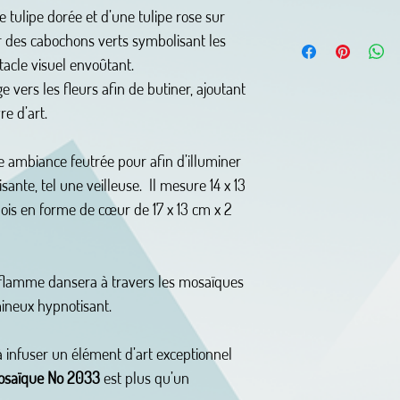
e tulipe dorée et d’une tulipe rose sur
r des cabochons verts symbolisant les
ctacle visuel envoûtant.
ge vers les fleurs afin de butiner, ajoutant
e d’art.
ne ambiance feutrée pour afin d’illuminer
ante, tel une veilleuse. Il mesure 14 x 13
bois en forme de cœur de 17 x 13 cm x 2
 flamme dansera à travers les mosaïques
mineux hypnotisant.
à infuser un élément d’art exceptionnel
osaïque No 2033
est plus qu’un