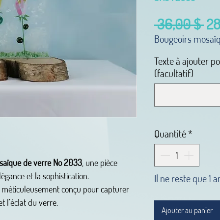
Pri
 36,00 $ 
28
ori
Bougeoirs mosaï
Texte à ajouter p
(facultatif)
Quantité
*
saïque de verre No 2033
, une pièce
égance et la sophistication.
Il ne reste que 1 a
t méticuleusement conçu pour capturer
t l’éclat du verre.
Ajouter au panier